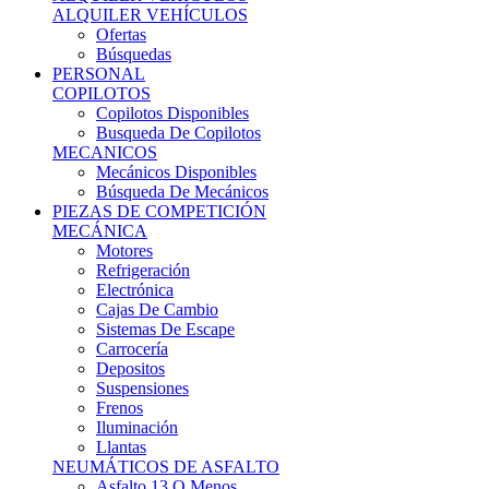
Ofertas
Búsquedas
PERSONAL
COPILOTOS
Copilotos Disponibles
Busqueda De Copilotos
MECANICOS
Mecánicos Disponibles
Búsqueda De Mecánicos
PIEZAS DE COMPETICIÓN
MECÁNICA
Motores
Refrigeración
Electrónica
Cajas De Cambio
Sistemas De Escape
Carrocería
Depositos
Suspensiones
Frenos
Iluminación
Llantas
NEUMÁTICOS DE ASFALTO
Asfalto 13 O Menos
Asfalto 14p