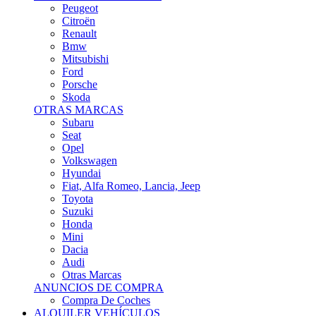
Citroën
Renault
Bmw
Mitsubishi
Ford
Porsche
Skoda
OTRAS MARCAS
Subaru
Seat
Opel
Volkswagen
Hyundai
Fiat, Alfa Romeo, Lancia, Jeep
Toyota
Suzuki
Honda
Mini
Dacia
Audi
Otras Marcas
ANUNCIOS DE COMPRA
Compra De Coches
ALQUILER VEHÍCULOS
ALQUILER VEHÍCULOS