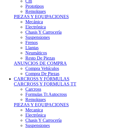
Remolques
PIEZAS Y EQUIPACIONES
Mecánica
Electrónica
Chasis Y Carrocería
Suspensiones
Frenos
Llantas
Neumáticos
Resto De Piezas
ANUNCIOS DE COMPRA
Compra Vehículos
Compra De Piezas
CARCROSS Y FÓRMULAS
CARCROSS Y FORMULAS TT
Carcross
Formulas Tt Autocross
Remolques
PIEZAS Y EQUIPACIONES
Mecanica
Electrónica
Chasis Y Carrocería
Suspensiones
Frenos
Llantas