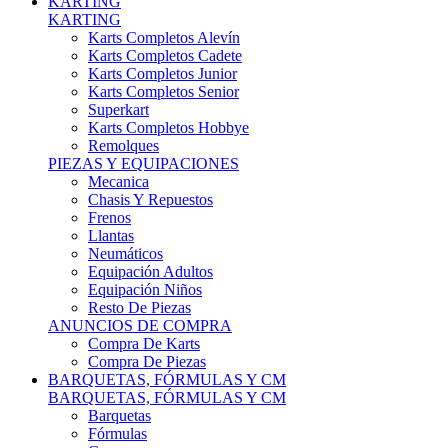
Karts Completos Alevín
Karts Completos Cadete
Karts Completos Junior
Karts Completos Senior
Superkart
Karts Completos Hobbye
Remolques
PIEZAS Y EQUIPACIONES
Mecanica
Chasis Y Repuestos
Frenos
Llantas
Neumáticos
Equipación Adultos
Equipación Niños
Resto De Piezas
ANUNCIOS DE COMPRA
Compra De Karts
Compra De Piezas
BARQUETAS, FÓRMULAS Y CM
BARQUETAS, FÓRMULAS Y CM
Barquetas
Fórmulas
Cm
Prototipos