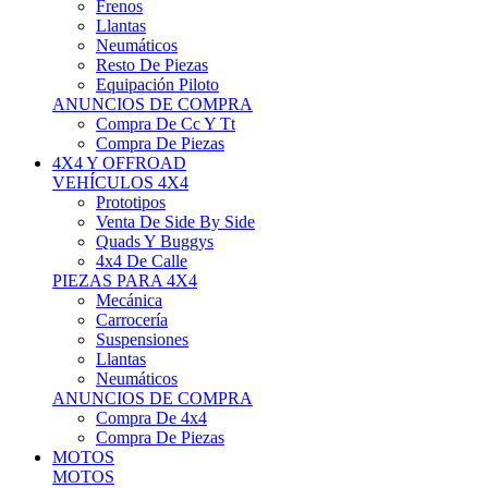
Neumáticos
Resto De Piezas
Equipación Piloto
ANUNCIOS DE COMPRA
Compra De Cc Y Tt
Compra De Piezas
4X4 Y OFFROAD
VEHÍCULOS 4X4
Prototipos
Venta De Side By Side
Quads Y Buggys
4x4 De Calle
PIEZAS PARA 4X4
Mecánica
Carrocería
Suspensiones
Llantas
Neumáticos
ANUNCIOS DE COMPRA
Compra De 4x4
Compra De Piezas
MOTOS
MOTOS
Motos De Circuito