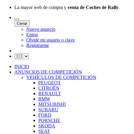
La mayor web de compra y
venta de Coches de Rally
.
Cerrar
Nuevo anuncio
Entrar
Olvidé mi usuario o clave
Registrarme
INICIO
ANUNCIOS DE COMPETICIÓN
VEHÍCULOS DE COMPETICIÓN
PEUGEOT
CITROËN
RENAULT
BMW
MITSUBISHI
SUBARU
FORD
PORSCHE
SKODA
SEAT