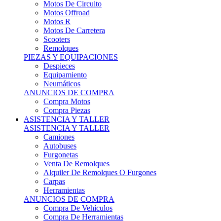
Motos Offroad
Motos R
Motos De Carretera
Scooters
Remolques
PIEZAS Y EQUIPACIONES
Despieces
Equipamiento
Neumáticos
ANUNCIOS DE COMPRA
Compra Motos
Compra Piezas
ASISTENCIA Y TALLER
ASISTENCIA Y TALLER
Camiones
Autobuses
Furgonetas
Venta De Remolques
Alquiler De Remolques O Furgones
Carpas
Herramientas
ANUNCIOS DE COMPRA
Compra De Vehículos
Compra De Herramientas