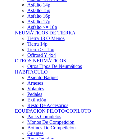
Asfalto 15p
Asfalto 16p
Asfalto 17p
Asfalto >= 18p
NEUMÁTICOS DE TIERRA
Tierra 13 O Menos
Tierra 14p
Tierra >= 15p
Offroad Y 4x4
OTROS NEUMÁTICOS
Otros Tipos De Neumáticos
HABITACULO
Asiento Baquet
Arneses
Volantes
Pedales
Extinción
Resto De Accesorios
EQUIPACIÓN PILOTO/COPILOTO
Packs Completos
Monos De Competición
Botines De Competición
Guantes
Ropa Interior
Cascos