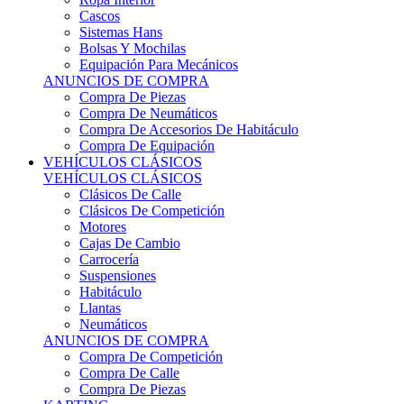
Sistemas Hans
Bolsas Y Mochilas
Equipación Para Mecánicos
ANUNCIOS DE COMPRA
Compra De Piezas
Compra De Neumáticos
Compra De Accesorios De Habitáculo
Compra De Equipación
VEHÍCULOS CLÁSICOS
VEHÍCULOS CLÁSICOS
Clásicos De Calle
Clásicos De Competición
Motores
Cajas De Cambio
Carrocería
Suspensiones
Habitáculo
Llantas
Neumáticos
ANUNCIOS DE COMPRA
Compra De Competición
Compra De Calle
Compra De Piezas
KARTING
KARTING