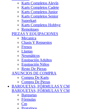
Karts Completos Alevín
Karts Completos Cadete
Karts Completos Junior
Karts Completos Senior
Superkart
Karts Completos Hobbye
Remolques
PIEZAS Y EQUIPACIONES
Mecanica
Chasis Y Repuestos
Frenos
Llantas
Neumáticos
Equipación Adultos
Equipación Niños
Resto De Piezas
ANUNCIOS DE COMPRA
Compra De Karts
Compra De Piezas
BARQUETAS, FÓRMULAS Y CM
BARQUETAS, FÓRMULAS Y CM
Barquetas
Fórmulas
Cm
Prototipos