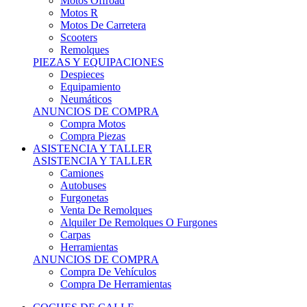
Motos Offroad
Motos R
Motos De Carretera
Scooters
Remolques
PIEZAS Y EQUIPACIONES
Despieces
Equipamiento
Neumáticos
ANUNCIOS DE COMPRA
Compra Motos
Compra Piezas
ASISTENCIA Y TALLER
ASISTENCIA Y TALLER
Camiones
Autobuses
Furgonetas
Venta De Remolques
Alquiler De Remolques O Furgones
Carpas
Herramientas
ANUNCIOS DE COMPRA
Compra De Vehículos
Compra De Herramientas