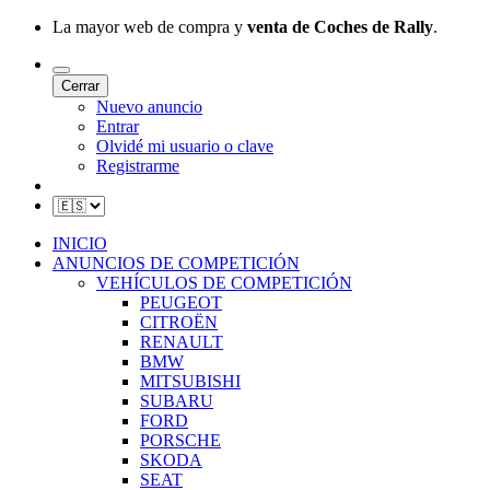
La mayor web de compra y
venta de Coches de Rally
.
Cerrar
Nuevo anuncio
Entrar
Olvidé mi usuario o clave
Registrarme
INICIO
ANUNCIOS DE COMPETICIÓN
VEHÍCULOS DE COMPETICIÓN
PEUGEOT
CITROËN
RENAULT
BMW
MITSUBISHI
SUBARU
FORD
PORSCHE
SKODA
SEAT