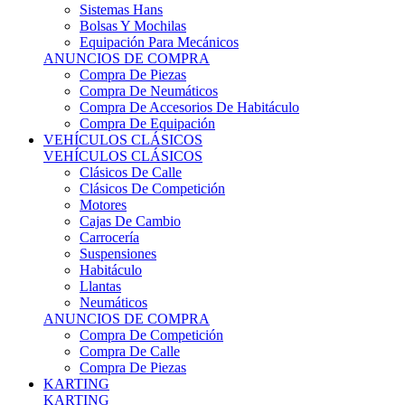
Sistemas Hans
Bolsas Y Mochilas
Equipación Para Mecánicos
ANUNCIOS DE COMPRA
Compra De Piezas
Compra De Neumáticos
Compra De Accesorios De Habitáculo
Compra De Equipación
VEHÍCULOS CLÁSICOS
VEHÍCULOS CLÁSICOS
Clásicos De Calle
Clásicos De Competición
Motores
Cajas De Cambio
Carrocería
Suspensiones
Habitáculo
Llantas
Neumáticos
ANUNCIOS DE COMPRA
Compra De Competición
Compra De Calle
Compra De Piezas
KARTING
KARTING