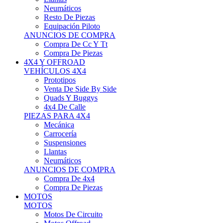
Neumáticos
Resto De Piezas
Equipación Piloto
ANUNCIOS DE COMPRA
Compra De Cc Y Tt
Compra De Piezas
4X4 Y OFFROAD
VEHÍCULOS 4X4
Prototipos
Venta De Side By Side
Quads Y Buggys
4x4 De Calle
PIEZAS PARA 4X4
Mecánica
Carrocería
Suspensiones
Llantas
Neumáticos
ANUNCIOS DE COMPRA
Compra De 4x4
Compra De Piezas
MOTOS
MOTOS
Motos De Circuito