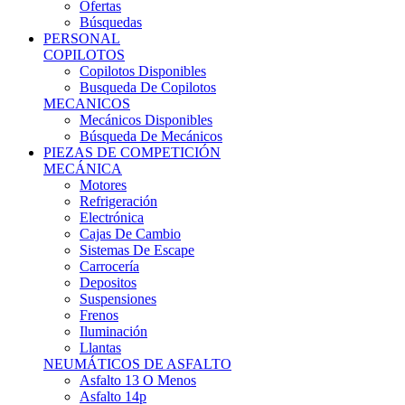
Ofertas
Búsquedas
PERSONAL
COPILOTOS
Copilotos Disponibles
Busqueda De Copilotos
MECANICOS
Mecánicos Disponibles
Búsqueda De Mecánicos
PIEZAS DE COMPETICIÓN
MECÁNICA
Motores
Refrigeración
Electrónica
Cajas De Cambio
Sistemas De Escape
Carrocería
Depositos
Suspensiones
Frenos
Iluminación
Llantas
NEUMÁTICOS DE ASFALTO
Asfalto 13 O Menos
Asfalto 14p