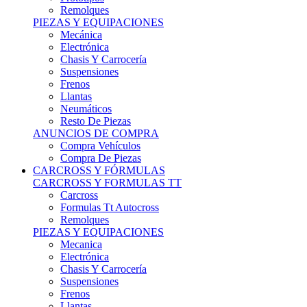
Remolques
PIEZAS Y EQUIPACIONES
Mecánica
Electrónica
Chasis Y Carrocería
Suspensiones
Frenos
Llantas
Neumáticos
Resto De Piezas
ANUNCIOS DE COMPRA
Compra Vehículos
Compra De Piezas
CARCROSS Y FÓRMULAS
CARCROSS Y FORMULAS TT
Carcross
Formulas Tt Autocross
Remolques
PIEZAS Y EQUIPACIONES
Mecanica
Electrónica
Chasis Y Carrocería
Suspensiones
Frenos
Llantas