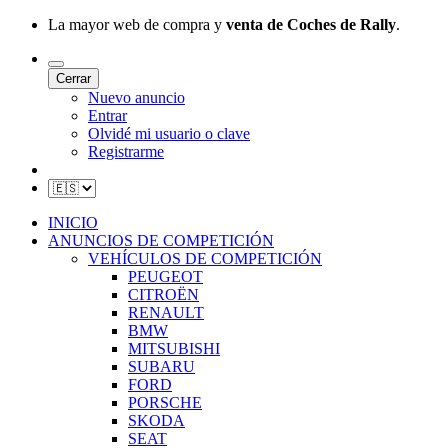
La mayor web de compra y
venta de Coches de Rally
.
Cerrar
Nuevo anuncio
Entrar
Olvidé mi usuario o clave
Registrarme
INICIO
ANUNCIOS DE COMPETICIÓN
VEHÍCULOS DE COMPETICIÓN
PEUGEOT
CITROËN
RENAULT
BMW
MITSUBISHI
SUBARU
FORD
PORSCHE
SKODA
SEAT