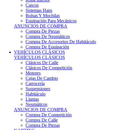
Sistemas Hans
Bolsas Y Mochilas
Equipación Para Mecánicos
ANUNCIOS DE COMPRA
Compra De Piezas
Compra De Neumáticos
Compra De Accesorios De Habitáculo
Compra De Equipación
VEHÍCULOS CLÁSICOS
VEHÍCULOS CLÁSICOS
Clásicos De Calle
Clásicos De Competición
Motores
Cajas De Cambio
Carrocería
Suspensiones
Habitáculo
Llantas
Neumáticos
ANUNCIOS DE COMPRA
Compra De Competición
Compra De Calle
Compra De Piezas
KARTING
KARTING