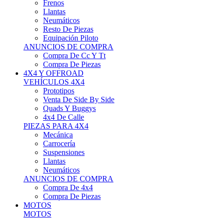
Neumáticos
Resto De Piezas
Equipación Piloto
ANUNCIOS DE COMPRA
Compra De Cc Y Tt
Compra De Piezas
4X4 Y OFFROAD
VEHÍCULOS 4X4
Prototipos
Venta De Side By Side
Quads Y Buggys
4x4 De Calle
PIEZAS PARA 4X4
Mecánica
Carrocería
Suspensiones
Llantas
Neumáticos
ANUNCIOS DE COMPRA
Compra De 4x4
Compra De Piezas
MOTOS
MOTOS
Motos De Circuito