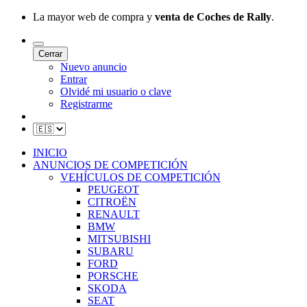
La mayor web de compra y
venta de Coches de Rally
.
Cerrar
Nuevo anuncio
Entrar
Olvidé mi usuario o clave
Registrarme
INICIO
ANUNCIOS DE COMPETICIÓN
VEHÍCULOS DE COMPETICIÓN
PEUGEOT
CITROËN
RENAULT
BMW
MITSUBISHI
SUBARU
FORD
PORSCHE
SKODA
SEAT