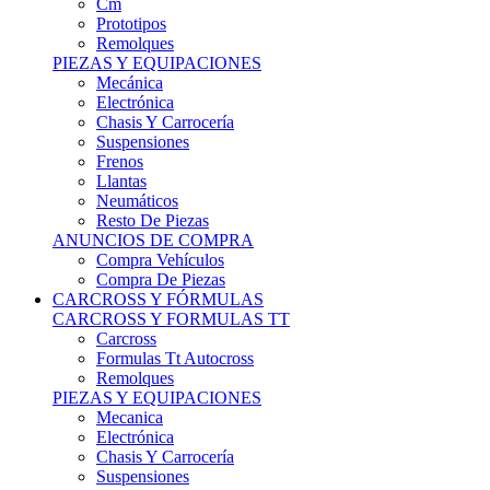
Remolques
PIEZAS Y EQUIPACIONES
Mecánica
Electrónica
Chasis Y Carrocería
Suspensiones
Frenos
Llantas
Neumáticos
Resto De Piezas
ANUNCIOS DE COMPRA
Compra Vehículos
Compra De Piezas
CARCROSS Y FÓRMULAS
CARCROSS Y FORMULAS TT
Carcross
Formulas Tt Autocross
Remolques
PIEZAS Y EQUIPACIONES
Mecanica
Electrónica
Chasis Y Carrocería
Suspensiones
Frenos
Llantas