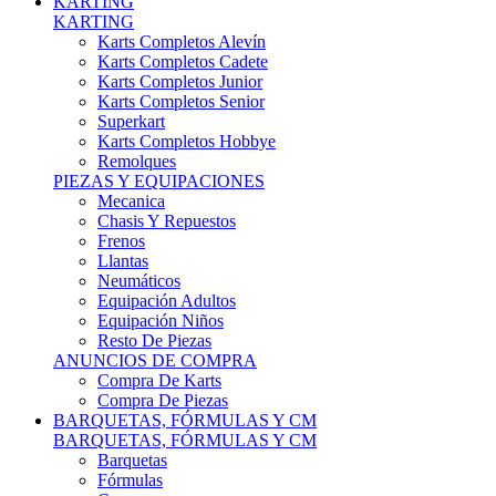
Karts Completos Alevín
Karts Completos Cadete
Karts Completos Junior
Karts Completos Senior
Superkart
Karts Completos Hobbye
Remolques
PIEZAS Y EQUIPACIONES
Mecanica
Chasis Y Repuestos
Frenos
Llantas
Neumáticos
Equipación Adultos
Equipación Niños
Resto De Piezas
ANUNCIOS DE COMPRA
Compra De Karts
Compra De Piezas
BARQUETAS, FÓRMULAS Y CM
BARQUETAS, FÓRMULAS Y CM
Barquetas
Fórmulas
Cm
Prototipos