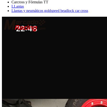
LLantas
Llantas y neumáticos goldspeed beadlock car cross