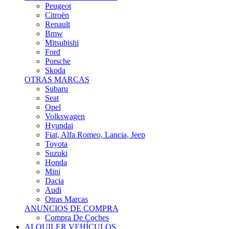
Citroën
Renault
Bmw
Mitsubishi
Ford
Porsche
Skoda
OTRAS MARCAS
Subaru
Seat
Opel
Volkswagen
Hyundai
Fiat, Alfa Romeo, Lancia, Jeep
Toyota
Suzuki
Honda
Mini
Dacia
Audi
Otras Marcas
ANUNCIOS DE COMPRA
Compra De Coches
ALQUILER VEHÍCULOS
ALQUILER VEHÍCULOS