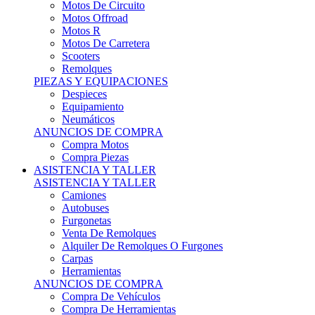
Motos Offroad
Motos R
Motos De Carretera
Scooters
Remolques
PIEZAS Y EQUIPACIONES
Despieces
Equipamiento
Neumáticos
ANUNCIOS DE COMPRA
Compra Motos
Compra Piezas
ASISTENCIA Y TALLER
ASISTENCIA Y TALLER
Camiones
Autobuses
Furgonetas
Venta De Remolques
Alquiler De Remolques O Furgones
Carpas
Herramientas
ANUNCIOS DE COMPRA
Compra De Vehículos
Compra De Herramientas