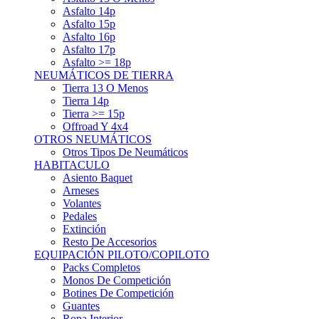
Asfalto 15p
Asfalto 16p
Asfalto 17p
Asfalto >= 18p
NEUMÁTICOS DE TIERRA
Tierra 13 O Menos
Tierra 14p
Tierra >= 15p
Offroad Y 4x4
OTROS NEUMÁTICOS
Otros Tipos De Neumáticos
HABITACULO
Asiento Baquet
Arneses
Volantes
Pedales
Extinción
Resto De Accesorios
EQUIPACIÓN PILOTO/COPILOTO
Packs Completos
Monos De Competición
Botines De Competición
Guantes
Ropa Interior
Cascos