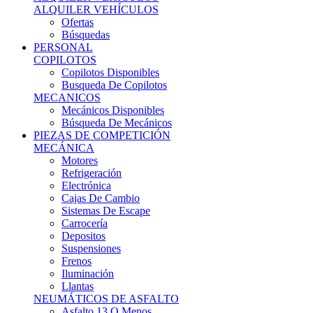
Ofertas
Búsquedas
PERSONAL
COPILOTOS
Copilotos Disponibles
Busqueda De Copilotos
MECANICOS
Mecánicos Disponibles
Búsqueda De Mecánicos
PIEZAS DE COMPETICIÓN
MECÁNICA
Motores
Refrigeración
Electrónica
Cajas De Cambio
Sistemas De Escape
Carrocería
Depositos
Suspensiones
Frenos
Iluminación
Llantas
NEUMÁTICOS DE ASFALTO
Asfalto 13 O Menos
Asfalto 14p