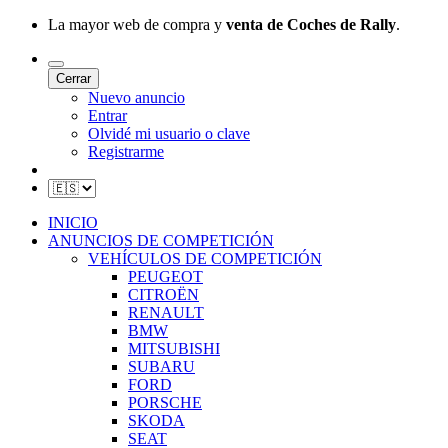
La mayor web de compra y
venta de Coches de Rally
.
Cerrar
Nuevo anuncio
Entrar
Olvidé mi usuario o clave
Registrarme
INICIO
ANUNCIOS DE COMPETICIÓN
VEHÍCULOS DE COMPETICIÓN
PEUGEOT
CITROËN
RENAULT
BMW
MITSUBISHI
SUBARU
FORD
PORSCHE
SKODA
SEAT