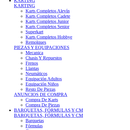
Karts Completos Alevín
Karts Completos Cadete
Karts Completos Junior
Karts Completos Senior
Superkart
Karts Completos Hobbye
Remolques
PIEZAS Y EQUIPACIONES
Mecanica
Chasis Y Repuestos
Frenos
Llantas
Neumáticos
Equipación Adultos
Equipación Niños
Resto De Piezas
ANUNCIOS DE COMPRA
Compra De Karts
Compra De Piezas
BARQUETAS, FÓRMULAS Y CM
BARQUETAS, FÓRMULAS Y CM
Barquetas
Fórmulas
Cm
Prototipos