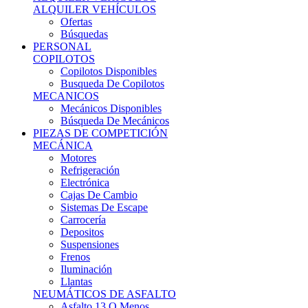
Ofertas
Búsquedas
PERSONAL
COPILOTOS
Copilotos Disponibles
Busqueda De Copilotos
MECANICOS
Mecánicos Disponibles
Búsqueda De Mecánicos
PIEZAS DE COMPETICIÓN
MECÁNICA
Motores
Refrigeración
Electrónica
Cajas De Cambio
Sistemas De Escape
Carrocería
Depositos
Suspensiones
Frenos
Iluminación
Llantas
NEUMÁTICOS DE ASFALTO
Asfalto 13 O Menos
Asfalto 14p