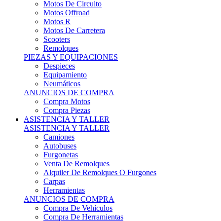
Motos Offroad
Motos R
Motos De Carretera
Scooters
Remolques
PIEZAS Y EQUIPACIONES
Despieces
Equipamiento
Neumáticos
ANUNCIOS DE COMPRA
Compra Motos
Compra Piezas
ASISTENCIA Y TALLER
ASISTENCIA Y TALLER
Camiones
Autobuses
Furgonetas
Venta De Remolques
Alquiler De Remolques O Furgones
Carpas
Herramientas
ANUNCIOS DE COMPRA
Compra De Vehículos
Compra De Herramientas