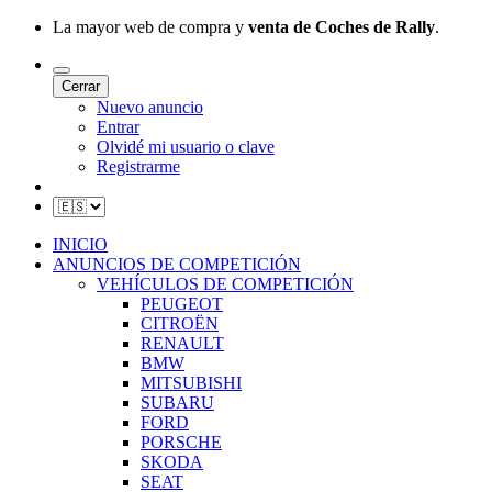
La mayor web de compra y
venta de Coches de Rally
.
Cerrar
Nuevo anuncio
Entrar
Olvidé mi usuario o clave
Registrarme
INICIO
ANUNCIOS DE COMPETICIÓN
VEHÍCULOS DE COMPETICIÓN
PEUGEOT
CITROËN
RENAULT
BMW
MITSUBISHI
SUBARU
FORD
PORSCHE
SKODA
SEAT