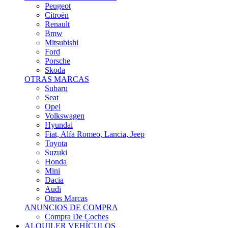
Citroën
Renault
Bmw
Mitsubishi
Ford
Porsche
Skoda
OTRAS MARCAS
Subaru
Seat
Opel
Volkswagen
Hyundai
Fiat, Alfa Romeo, Lancia, Jeep
Toyota
Suzuki
Honda
Mini
Dacia
Audi
Otras Marcas
ANUNCIOS DE COMPRA
Compra De Coches
ALQUILER VEHÍCULOS
ALQUILER VEHÍCULOS