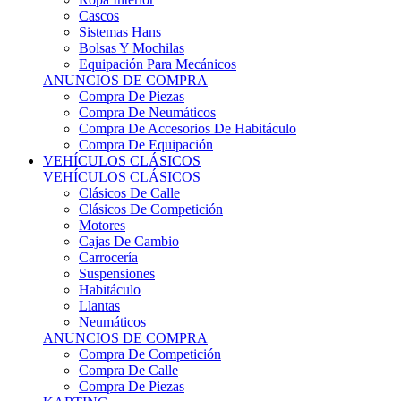
Sistemas Hans
Bolsas Y Mochilas
Equipación Para Mecánicos
ANUNCIOS DE COMPRA
Compra De Piezas
Compra De Neumáticos
Compra De Accesorios De Habitáculo
Compra De Equipación
VEHÍCULOS CLÁSICOS
VEHÍCULOS CLÁSICOS
Clásicos De Calle
Clásicos De Competición
Motores
Cajas De Cambio
Carrocería
Suspensiones
Habitáculo
Llantas
Neumáticos
ANUNCIOS DE COMPRA
Compra De Competición
Compra De Calle
Compra De Piezas
KARTING
KARTING