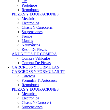
Remolques
PIEZAS Y EQUIPACIONES
Mecánica
Electrónica
Chasis Y Carrocería
Suspensiones
Frenos
Llantas
Neumáticos
Resto De Piezas
ANUNCIOS DE COMPRA
Compra Vehículos
Compra De Piezas
CARCROSS Y FÓRMULAS
CARCROSS Y FORMULAS TT
Carcross
Formulas Tt Autocross
Remolques
PIEZAS Y EQUIPACIONES
Mecanica
Electrónica
Chasis Y Carrocería
Suspensiones
Frenos
Llantas