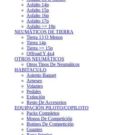
Asfalto 15p
Asfalto 16p
Asfalto 17p
Asfalto >= 18p
NEUMÁTICOS DE TIERRA
Tierra 13 O Menos
Tierra 14p
Tierra >= 15p
Offroad Y 4x4
OTROS NEUMÁTICOS
Otros Tipos De Neumáticos
HABITACULO
Asiento Baquet
Arneses
Volantes
Pedales
Extinción
Resto De Accesorios
EQUIPACIÓN PILOTO/COPILOTO
Packs Completos
Monos De Competición
Botines De Competición
Guantes
Ropa Interior
Cascos