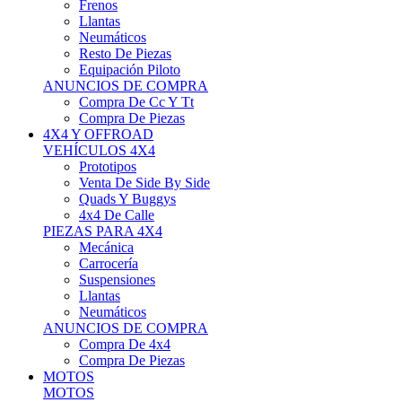
Neumáticos
Resto De Piezas
Equipación Piloto
ANUNCIOS DE COMPRA
Compra De Cc Y Tt
Compra De Piezas
4X4 Y OFFROAD
VEHÍCULOS 4X4
Prototipos
Venta De Side By Side
Quads Y Buggys
4x4 De Calle
PIEZAS PARA 4X4
Mecánica
Carrocería
Suspensiones
Llantas
Neumáticos
ANUNCIOS DE COMPRA
Compra De 4x4
Compra De Piezas
MOTOS
MOTOS
Motos De Circuito