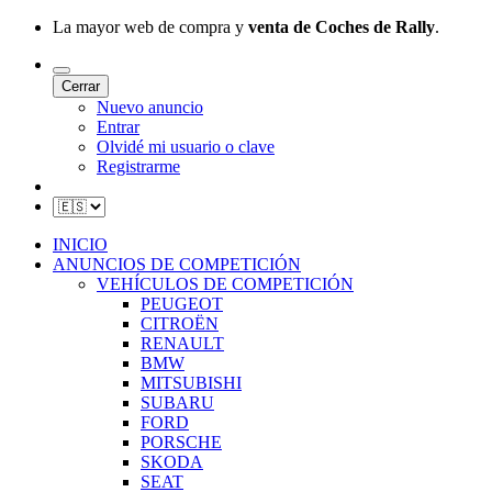
La mayor web de compra y
venta de Coches de Rally
.
Cerrar
Nuevo anuncio
Entrar
Olvidé mi usuario o clave
Registrarme
INICIO
ANUNCIOS DE COMPETICIÓN
VEHÍCULOS DE COMPETICIÓN
PEUGEOT
CITROËN
RENAULT
BMW
MITSUBISHI
SUBARU
FORD
PORSCHE
SKODA
SEAT