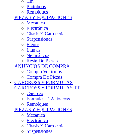
Remolques
PIEZAS Y EQUIPACIONES
Mecánica
Electrónica
Chasis Y Carrocería
Suspensiones
Frenos
Llantas
Neumáticos
Resto De Piezas
ANUNCIOS DE COMPRA
Compra Vehículos
Compra De Piezas
CARCROSS Y FÓRMULAS
CARCROSS Y FORMULAS TT
Carcross
Formulas Tt Autocross
Remolques
PIEZAS Y EQUIPACIONES
Mecanica
Electrónica
Chasis Y Carrocería
Suspensiones
Frenos
Llantas