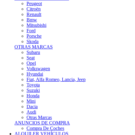
Citroën
Renault
Bmw
Mitsubishi
Ford
Porsche
Skoda
OTRAS MARCAS
Subaru
Seat
Opel
Volkswagen
Hyundai
Fiat, Alfa Romeo, Lancia, Jeep
Toyota
Suzuki
Honda
Mini
Dacia
Audi
Otras Marcas
ANUNCIOS DE COMPRA
Compra De Coches
ALQUILER VEHÍCULOS
ALQUILER VEHÍCULOS