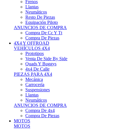
Neumáticos
Resto De Piezas
Equipación Piloto
ANUNCIOS DE COMPRA
Compra De Cc Y Tt
Compra De Piezas
4X4 Y OFFROAD
VEHÍCULOS 4X4
Prototipos
Venta De Side By Side
Quads Y Buggys
4x4 De Calle
PIEZAS PARA 4X4
Mecánica
Carrocería
Suspensiones
Llantas
Neumáticos
ANUNCIOS DE COMPRA
Compra De 4x4
Compra De Piezas
MOTOS
MOTOS
Motos De Circuito