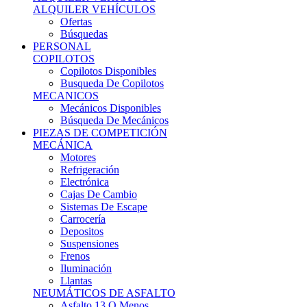
Ofertas
Búsquedas
PERSONAL
COPILOTOS
Copilotos Disponibles
Busqueda De Copilotos
MECANICOS
Mecánicos Disponibles
Búsqueda De Mecánicos
PIEZAS DE COMPETICIÓN
MECÁNICA
Motores
Refrigeración
Electrónica
Cajas De Cambio
Sistemas De Escape
Carrocería
Depositos
Suspensiones
Frenos
Iluminación
Llantas
NEUMÁTICOS DE ASFALTO
Asfalto 13 O Menos
Asfalto 14p