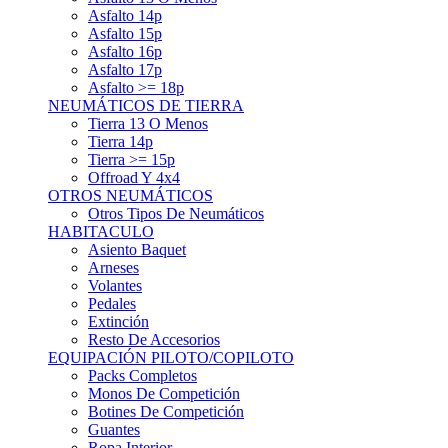
Asfalto 15p
Asfalto 16p
Asfalto 17p
Asfalto >= 18p
NEUMÁTICOS DE TIERRA
Tierra 13 O Menos
Tierra 14p
Tierra >= 15p
Offroad Y 4x4
OTROS NEUMÁTICOS
Otros Tipos De Neumáticos
HABITACULO
Asiento Baquet
Arneses
Volantes
Pedales
Extinción
Resto De Accesorios
EQUIPACIÓN PILOTO/COPILOTO
Packs Completos
Monos De Competición
Botines De Competición
Guantes
Ropa Interior
Cascos