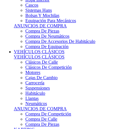
Sistemas Hans
Bolsas Y Mochilas
Equipación Para Mecánicos
ANUNCIOS DE COMPRA
Compra De Piezas
Compra De Neumáticos
Compra De Accesorios De Habitáculo
Compra De Equipación
VEHÍCULOS CLÁSICOS
VEHÍCULOS CLÁSICOS
Clásicos De Calle
Clásicos De Competición
Motores
Cajas De Cambio
Carrocería
Suspensiones
Habitáculo
Llantas
Neumáticos
ANUNCIOS DE COMPRA
Compra De Competición
Compra De Calle
Compra De Piezas
KARTING
KARTING