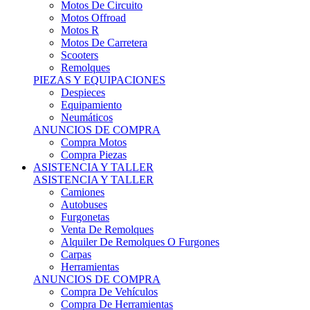
Motos Offroad
Motos R
Motos De Carretera
Scooters
Remolques
PIEZAS Y EQUIPACIONES
Despieces
Equipamiento
Neumáticos
ANUNCIOS DE COMPRA
Compra Motos
Compra Piezas
ASISTENCIA Y TALLER
ASISTENCIA Y TALLER
Camiones
Autobuses
Furgonetas
Venta De Remolques
Alquiler De Remolques O Furgones
Carpas
Herramientas
ANUNCIOS DE COMPRA
Compra De Vehículos
Compra De Herramientas