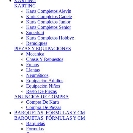
Karts Completos Alevín
Karts Completos Cadete
Karts Completos Junior
Karts Completos Senior
Superkart
Karts Completos Hobbye
Remolques
PIEZAS Y EQUIPACIONES
Mecanica
Chasis Y Repuestos
Frenos
Llantas
Neumáticos
Equipación Adultos
Equipación Niños
Resto De Piezas
ANUNCIOS DE COMPRA
Compra De Karts
Compra De Piezas
BARQUETAS, FÓRMULAS Y CM
BARQUETAS, FÓRMULAS Y CM
Barquetas
Fórmulas
Cm
Prototipos