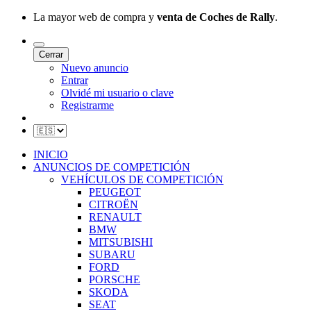
La mayor web de compra y
venta de Coches de Rally
.
Cerrar
Nuevo anuncio
Entrar
Olvidé mi usuario o clave
Registrarme
INICIO
ANUNCIOS DE COMPETICIÓN
VEHÍCULOS DE COMPETICIÓN
PEUGEOT
CITROËN
RENAULT
BMW
MITSUBISHI
SUBARU
FORD
PORSCHE
SKODA
SEAT