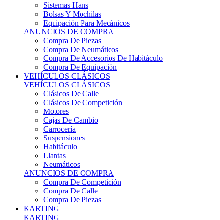
Sistemas Hans
Bolsas Y Mochilas
Equipación Para Mecánicos
ANUNCIOS DE COMPRA
Compra De Piezas
Compra De Neumáticos
Compra De Accesorios De Habitáculo
Compra De Equipación
VEHÍCULOS CLÁSICOS
VEHÍCULOS CLÁSICOS
Clásicos De Calle
Clásicos De Competición
Motores
Cajas De Cambio
Carrocería
Suspensiones
Habitáculo
Llantas
Neumáticos
ANUNCIOS DE COMPRA
Compra De Competición
Compra De Calle
Compra De Piezas
KARTING
KARTING