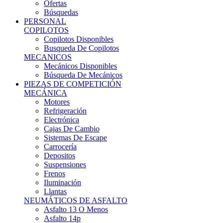
Ofertas
Búsquedas
PERSONAL
COPILOTOS
Copilotos Disponibles
Busqueda De Copilotos
MECANICOS
Mecánicos Disponibles
Búsqueda De Mecánicos
PIEZAS DE COMPETICIÓN
MECÁNICA
Motores
Refrigeración
Electrónica
Cajas De Cambio
Sistemas De Escape
Carrocería
Depositos
Suspensiones
Frenos
Iluminación
Llantas
NEUMÁTICOS DE ASFALTO
Asfalto 13 O Menos
Asfalto 14p