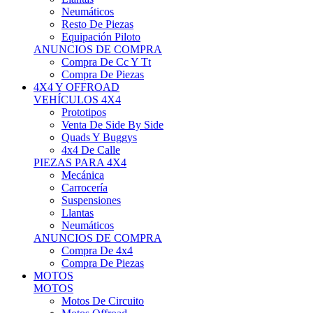
Neumáticos
Resto De Piezas
Equipación Piloto
ANUNCIOS DE COMPRA
Compra De Cc Y Tt
Compra De Piezas
4X4 Y OFFROAD
VEHÍCULOS 4X4
Prototipos
Venta De Side By Side
Quads Y Buggys
4x4 De Calle
PIEZAS PARA 4X4
Mecánica
Carrocería
Suspensiones
Llantas
Neumáticos
ANUNCIOS DE COMPRA
Compra De 4x4
Compra De Piezas
MOTOS
MOTOS
Motos De Circuito