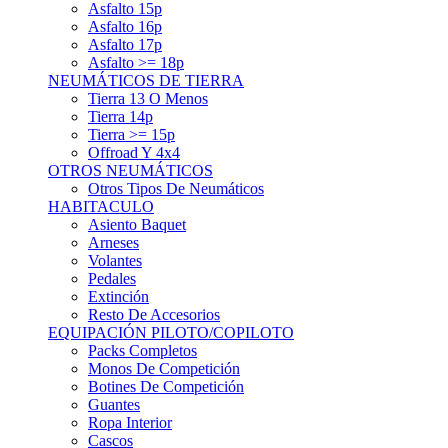
Asfalto 15p
Asfalto 16p
Asfalto 17p
Asfalto >= 18p
NEUMÁTICOS DE TIERRA
Tierra 13 O Menos
Tierra 14p
Tierra >= 15p
Offroad Y 4x4
OTROS NEUMÁTICOS
Otros Tipos De Neumáticos
HABITACULO
Asiento Baquet
Arneses
Volantes
Pedales
Extinción
Resto De Accesorios
EQUIPACIÓN PILOTO/COPILOTO
Packs Completos
Monos De Competición
Botines De Competición
Guantes
Ropa Interior
Cascos