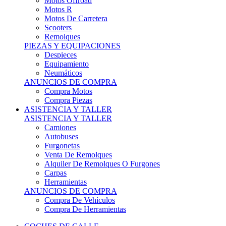
Motos Offroad
Motos R
Motos De Carretera
Scooters
Remolques
PIEZAS Y EQUIPACIONES
Despieces
Equipamiento
Neumáticos
ANUNCIOS DE COMPRA
Compra Motos
Compra Piezas
ASISTENCIA Y TALLER
ASISTENCIA Y TALLER
Camiones
Autobuses
Furgonetas
Venta De Remolques
Alquiler De Remolques O Furgones
Carpas
Herramientas
ANUNCIOS DE COMPRA
Compra De Vehículos
Compra De Herramientas