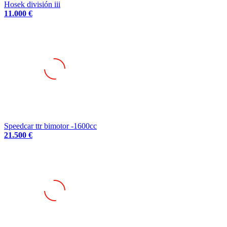
Hosek división iii
11.000 €
Speedcar ttr bimotor -1600cc
21.500 €