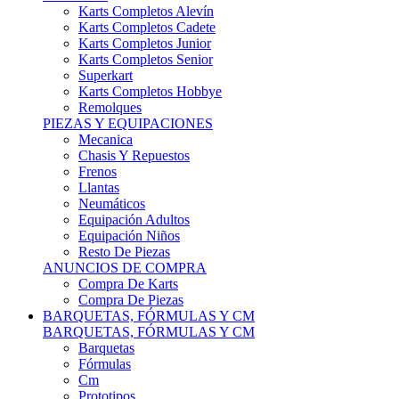
Karts Completos Alevín
Karts Completos Cadete
Karts Completos Junior
Karts Completos Senior
Superkart
Karts Completos Hobbye
Remolques
PIEZAS Y EQUIPACIONES
Mecanica
Chasis Y Repuestos
Frenos
Llantas
Neumáticos
Equipación Adultos
Equipación Niños
Resto De Piezas
ANUNCIOS DE COMPRA
Compra De Karts
Compra De Piezas
BARQUETAS, FÓRMULAS Y CM
BARQUETAS, FÓRMULAS Y CM
Barquetas
Fórmulas
Cm
Prototipos