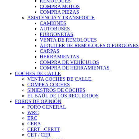
REMOLQUES
COMPRA MOTOS
COMPRA PIEZAS
ASISTENCIA Y TRANSPORTE
CAMIONES
AUTOBUSES
FURGONETAS
VENTA DE REMOLQUES
ALQUILER DE REMOLQUES O FURGONES
CARPAS
HERRAMIENTAS
COMPRA DE VEHÍCULOS
COMPRA DE HERRAMIENTAS
COCHES DE CALLE
VENTA COCHES DE CALLE.
COMPRA COCHES
SINIESTROS DE COCHES
EL BAÚL DE LOS RECUERDOS
FOROS DE OPINIÓN
FORO GENERAL
WRC
ERC
CERA
CERT - CERTT
CET / CER