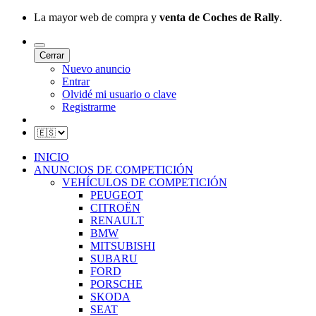
La mayor web de compra y
venta de Coches de Rally
.
Cerrar
Nuevo anuncio
Entrar
Olvidé mi usuario o clave
Registrarme
INICIO
ANUNCIOS DE COMPETICIÓN
VEHÍCULOS DE COMPETICIÓN
PEUGEOT
CITROËN
RENAULT
BMW
MITSUBISHI
SUBARU
FORD
PORSCHE
SKODA
SEAT