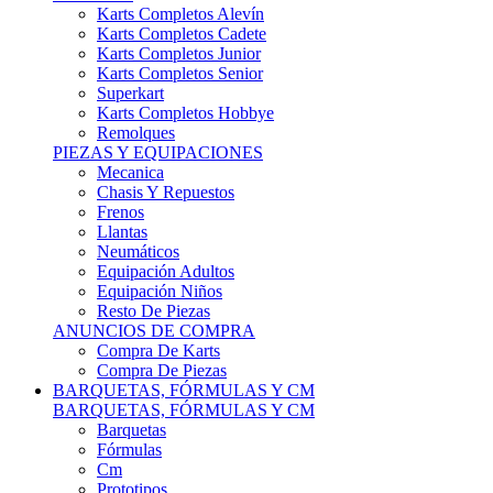
Karts Completos Alevín
Karts Completos Cadete
Karts Completos Junior
Karts Completos Senior
Superkart
Karts Completos Hobbye
Remolques
PIEZAS Y EQUIPACIONES
Mecanica
Chasis Y Repuestos
Frenos
Llantas
Neumáticos
Equipación Adultos
Equipación Niños
Resto De Piezas
ANUNCIOS DE COMPRA
Compra De Karts
Compra De Piezas
BARQUETAS, FÓRMULAS Y CM
BARQUETAS, FÓRMULAS Y CM
Barquetas
Fórmulas
Cm
Prototipos