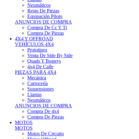
Neumáticos
Resto De Piezas
Equipación Piloto
ANUNCIOS DE COMPRA
Compra De Cc Y Tt
Compra De Piezas
4X4 Y OFFROAD
VEHÍCULOS 4X4
Prototipos
Venta De Side By Side
Quads Y Buggys
4x4 De Calle
PIEZAS PARA 4X4
Mecánica
Carrocería
Suspensiones
Llantas
Neumáticos
ANUNCIOS DE COMPRA
Compra De 4x4
Compra De Piezas
MOTOS
MOTOS
Motos De Circuito