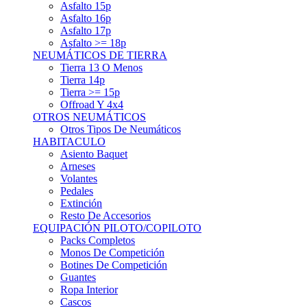
Asfalto 15p
Asfalto 16p
Asfalto 17p
Asfalto >= 18p
NEUMÁTICOS DE TIERRA
Tierra 13 O Menos
Tierra 14p
Tierra >= 15p
Offroad Y 4x4
OTROS NEUMÁTICOS
Otros Tipos De Neumáticos
HABITACULO
Asiento Baquet
Arneses
Volantes
Pedales
Extinción
Resto De Accesorios
EQUIPACIÓN PILOTO/COPILOTO
Packs Completos
Monos De Competición
Botines De Competición
Guantes
Ropa Interior
Cascos