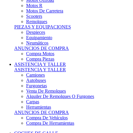
Motos Offroad
Motos R
Motos De Carretera
Scooters
Remolques
PIEZAS Y EQUIPACIONES
Despieces
Equipamiento
Neumáticos
ANUNCIOS DE COMPRA
Compra Motos
Compra Piezas
ASISTENCIA Y TALLER
ASISTENCIA Y TALLER
Camiones
Autobuses
Furgonetas
Venta De Remolques
Alquiler De Remolques O Furgones
Carpas
Herramientas
ANUNCIOS DE COMPRA
Compra De Vehículos
Compra De Herramientas