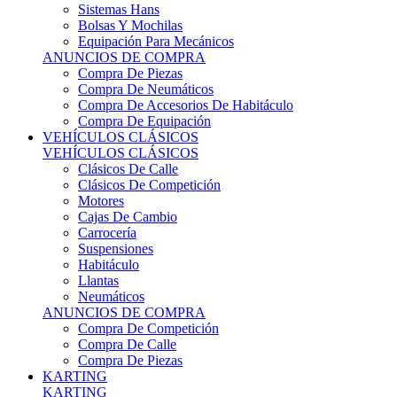
Sistemas Hans
Bolsas Y Mochilas
Equipación Para Mecánicos
ANUNCIOS DE COMPRA
Compra De Piezas
Compra De Neumáticos
Compra De Accesorios De Habitáculo
Compra De Equipación
VEHÍCULOS CLÁSICOS
VEHÍCULOS CLÁSICOS
Clásicos De Calle
Clásicos De Competición
Motores
Cajas De Cambio
Carrocería
Suspensiones
Habitáculo
Llantas
Neumáticos
ANUNCIOS DE COMPRA
Compra De Competición
Compra De Calle
Compra De Piezas
KARTING
KARTING