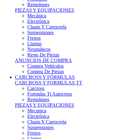
Remolques
PIEZAS Y EQUIPACIONES
Mecánica
Electrónica
Chasis Y Carrocería
Suspensiones
Frenos
Llantas
Neumáticos
Resto De Piezas
ANUNCIOS DE COMPRA
Compra Vehículos
Compra De Piezas
CARCROSS Y FÓRMULAS
CARCROSS Y FORMULAS TT
Carcross
Formulas Tt Autocross
Remolques
PIEZAS Y EQUIPACIONES
Mecanica
Electrónica
Chasis Y Carrocería
Suspensiones
Frenos
Llantas