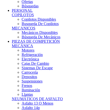
Ofertas
Búsquedas
PERSONAL
COPILOTOS
Copilotos Disponibles
Busqueda De Copilotos
MECANICOS
Mecánicos Disponibles
Búsqueda De Mecánicos
PIEZAS DE COMPETICIÓN
MECÁNICA
Motores
Refrigeración
Electrónica
Cajas De Cambio
Sistemas De Escape
Carrocería
Depositos
Suspensiones
Frenos
Iluminación
Llantas
NEUMÁTICOS DE ASFALTO
Asfalto 13 O Menos
Asfalto 14p