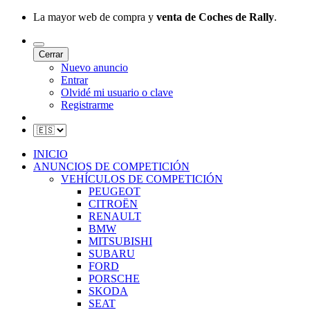
La mayor web de compra y
venta de Coches de Rally
.
Cerrar
Nuevo anuncio
Entrar
Olvidé mi usuario o clave
Registrarme
INICIO
ANUNCIOS DE COMPETICIÓN
VEHÍCULOS DE COMPETICIÓN
PEUGEOT
CITROËN
RENAULT
BMW
MITSUBISHI
SUBARU
FORD
PORSCHE
SKODA
SEAT