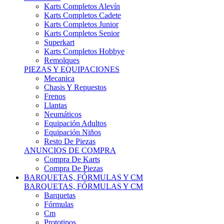
Karts Completos Alevín
Karts Completos Cadete
Karts Completos Junior
Karts Completos Senior
Superkart
Karts Completos Hobbye
Remolques
PIEZAS Y EQUIPACIONES
Mecanica
Chasis Y Repuestos
Frenos
Llantas
Neumáticos
Equipación Adultos
Equipación Niños
Resto De Piezas
ANUNCIOS DE COMPRA
Compra De Karts
Compra De Piezas
BARQUETAS, FÓRMULAS Y CM
BARQUETAS, FÓRMULAS Y CM
Barquetas
Fórmulas
Cm
Prototipos