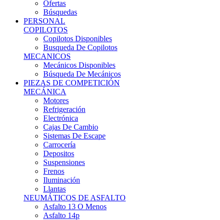
Ofertas
Búsquedas
PERSONAL
COPILOTOS
Copilotos Disponibles
Busqueda De Copilotos
MECANICOS
Mecánicos Disponibles
Búsqueda De Mecánicos
PIEZAS DE COMPETICIÓN
MECÁNICA
Motores
Refrigeración
Electrónica
Cajas De Cambio
Sistemas De Escape
Carrocería
Depositos
Suspensiones
Frenos
Iluminación
Llantas
NEUMÁTICOS DE ASFALTO
Asfalto 13 O Menos
Asfalto 14p