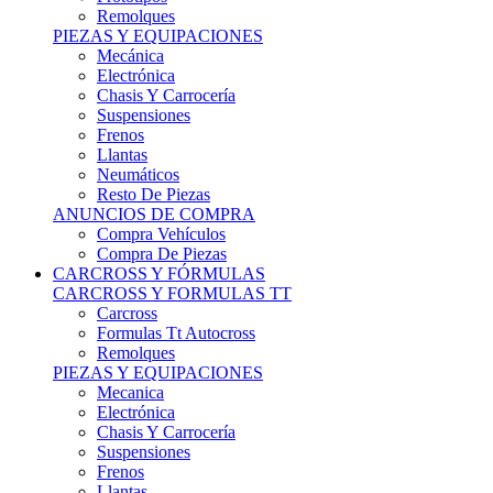
Remolques
PIEZAS Y EQUIPACIONES
Mecánica
Electrónica
Chasis Y Carrocería
Suspensiones
Frenos
Llantas
Neumáticos
Resto De Piezas
ANUNCIOS DE COMPRA
Compra Vehículos
Compra De Piezas
CARCROSS Y FÓRMULAS
CARCROSS Y FORMULAS TT
Carcross
Formulas Tt Autocross
Remolques
PIEZAS Y EQUIPACIONES
Mecanica
Electrónica
Chasis Y Carrocería
Suspensiones
Frenos
Llantas