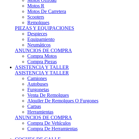
Motos Offroad
Motos R
Motos De Carretera
Scooters
Remolques
PIEZAS Y EQUIPACIONES
Despieces
Equipamiento
Neumáticos
ANUNCIOS DE COMPRA
Compra Motos
Compra Piezas
ASISTENCIA Y TALLER
ASISTENCIA Y TALLER
Camiones
Autobuses
Furgonetas
Venta De Remolques
Alquiler De Remolques O Furgones
Carpas
Herramientas
ANUNCIOS DE COMPRA
Compra De Vehículos
Compra De Herramientas