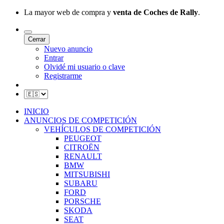
La mayor web de compra y
venta de Coches de Rally
.
Cerrar
Nuevo anuncio
Entrar
Olvidé mi usuario o clave
Registrarme
INICIO
ANUNCIOS DE COMPETICIÓN
VEHÍCULOS DE COMPETICIÓN
PEUGEOT
CITROËN
RENAULT
BMW
MITSUBISHI
SUBARU
FORD
PORSCHE
SKODA
SEAT