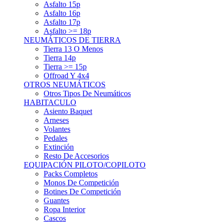
Asfalto 15p
Asfalto 16p
Asfalto 17p
Asfalto >= 18p
NEUMÁTICOS DE TIERRA
Tierra 13 O Menos
Tierra 14p
Tierra >= 15p
Offroad Y 4x4
OTROS NEUMÁTICOS
Otros Tipos De Neumáticos
HABITACULO
Asiento Baquet
Arneses
Volantes
Pedales
Extinción
Resto De Accesorios
EQUIPACIÓN PILOTO/COPILOTO
Packs Completos
Monos De Competición
Botines De Competición
Guantes
Ropa Interior
Cascos