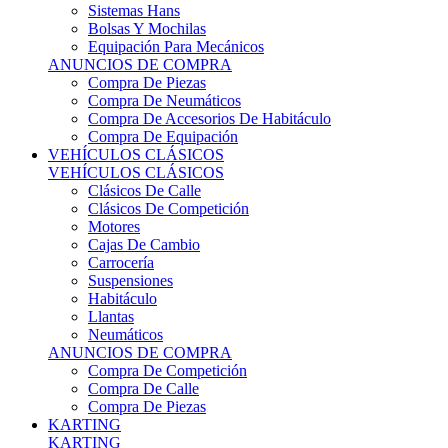
Sistemas Hans
Bolsas Y Mochilas
Equipación Para Mecánicos
ANUNCIOS DE COMPRA
Compra De Piezas
Compra De Neumáticos
Compra De Accesorios De Habitáculo
Compra De Equipación
VEHÍCULOS CLÁSICOS
VEHÍCULOS CLÁSICOS
Clásicos De Calle
Clásicos De Competición
Motores
Cajas De Cambio
Carrocería
Suspensiones
Habitáculo
Llantas
Neumáticos
ANUNCIOS DE COMPRA
Compra De Competición
Compra De Calle
Compra De Piezas
KARTING
KARTING