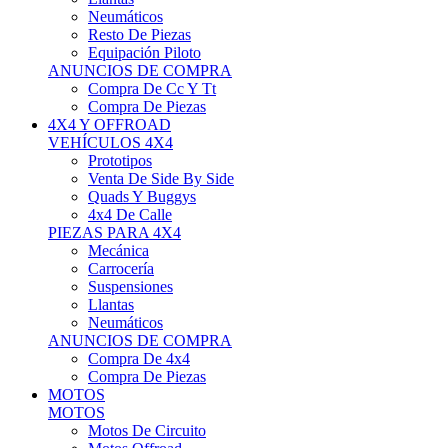
Neumáticos
Resto De Piezas
Equipación Piloto
ANUNCIOS DE COMPRA
Compra De Cc Y Tt
Compra De Piezas
4X4 Y OFFROAD
VEHÍCULOS 4X4
Prototipos
Venta De Side By Side
Quads Y Buggys
4x4 De Calle
PIEZAS PARA 4X4
Mecánica
Carrocería
Suspensiones
Llantas
Neumáticos
ANUNCIOS DE COMPRA
Compra De 4x4
Compra De Piezas
MOTOS
MOTOS
Motos De Circuito