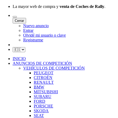
La mayor web de compra y
venta de Coches de Rally
.
Cerrar
Nuevo anuncio
Entrar
Olvidé mi usuario o clave
Registrarme
INICIO
ANUNCIOS DE COMPETICIÓN
VEHÍCULOS DE COMPETICIÓN
PEUGEOT
CITROËN
RENAULT
BMW
MITSUBISHI
SUBARU
FORD
PORSCHE
SKODA
SEAT